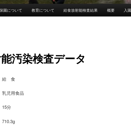
保園について
教育について
給食放射能検査結果
概要
入
射能汚染検査データ
 給 食
乳児用食品
15分
10.3g