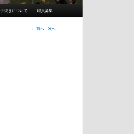
園手続きについて
職員募集
投
←
前へ
次へ
→
稿
ナ
ビ
ゲ
ー
シ
ョ
ン