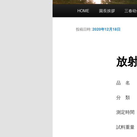
メ
HOME
園長挨拶
三春幼
イ
ン
メ
投稿日時:
2020年12月18日
ニ
ュ
ー
放
品 名
分 類 
測定時間 
試料重量 7