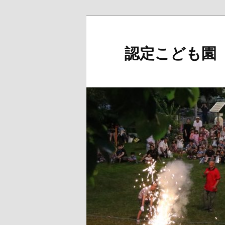
メ
イ
ン
認定こども園
コ
ン
テ
ン
ツ
へ
移
動