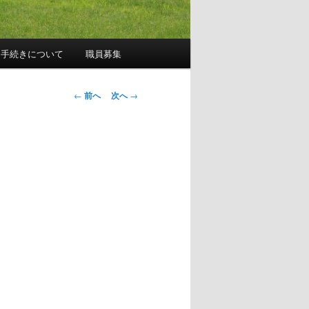
園手続きについて
職員募集
投
←
前へ
次へ
→
稿
ナ
ビ
ゲ
ー
シ
ョ
ン