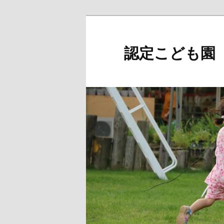
メ
イ
ン
認定こども園
コ
ン
テ
ン
ツ
へ
移
動