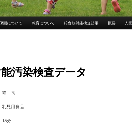
保園について
教育について
給食放射能検査結果
概要
入
射能汚染検査データ
 給 食
乳児用食品
15分