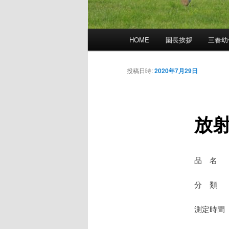
メ
HOME
園長挨拶
三春幼
イ
ン
メ
投稿日時:
2020年7月29日
ニ
ュ
ー
放
品 名
分 類 
測定時間 