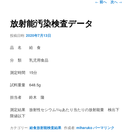
投
←
前へ
次へ
→
稿
ナ
ビ
放射能汚染検査データ
ゲ
ー
投稿日時:
2020年7月13日
シ
ョ
品 名 給 食
ン
分 類 乳児用食品
測定時間 15分
試料重量 648.5g
担当者 鈴木 隆
測定結果 放射性セシウム1㎏あたり当たりの放射能量 検出下
限値以下
カテゴリー:
給食放射能検査結果
作成者:
miharuko
パーマリンク