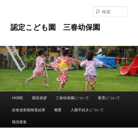
メ
イ
検
ン
索
コ
認定こども園 三春幼保園
ン
テ
ン
ツ
へ
移
動
メ
HOME
園長挨拶
三春幼保園について
教育について
イ
ン
給食放射能検査結果
概要
入園手続きについて
メ
ニ
職員募集
ュ
ー