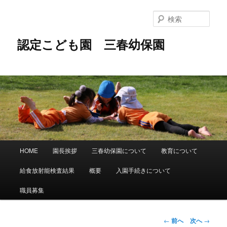
メ
イ
検
ン
索
コ
認定こども園 三春幼保園
ン
テ
ン
ツ
へ
移
動
メ
HOME
園長挨拶
三春幼保園について
教育について
イ
ン
給食放射能検査結果
概要
入園手続きについて
メ
ニ
職員募集
ュ
ー
投
←
前へ
次へ
→