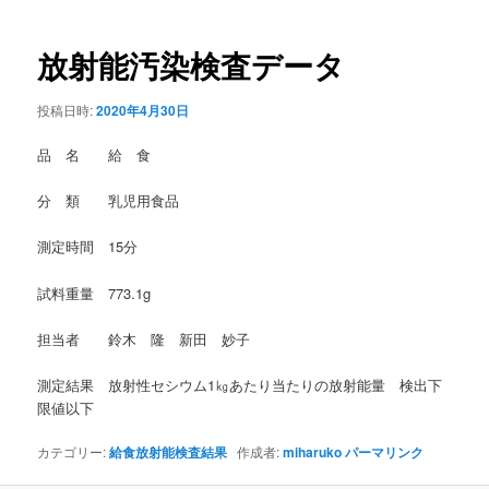
稿
ナ
ビ
放射能汚染検査データ
ゲ
ー
投稿日時:
2020年4月30日
シ
ョ
品 名 給 食
ン
分 類 乳児用食品
測定時間 15分
試料重量 773.1g
担当者 鈴木 隆 新田 妙子
測定結果 放射性セシウム1㎏あたり当たりの放射能量 検出下
限値以下
カテゴリー:
給食放射能検査結果
作成者:
miharuko
パーマリンク