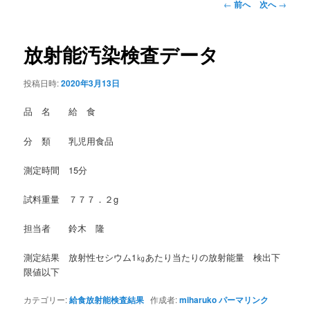
投
←
前へ
次へ
→
稿
ナ
ビ
放射能汚染検査データ
ゲ
ー
投稿日時:
2020年3月13日
シ
ョ
品 名 給 食
ン
分 類 乳児用食品
測定時間 15分
試料重量 ７７７．２g
担当者 鈴木 隆
測定結果 放射性セシウム1㎏あたり当たりの放射能量 検出下
限値以下
カテゴリー:
給食放射能検査結果
作成者:
miharuko
パーマリンク