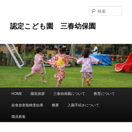
メ
イ
検
ン
索
コ
認定こども園 三春幼保園
ン
テ
ン
ツ
へ
移
動
メ
HOME
園長挨拶
三春幼保園について
教育について
イ
ン
給食放射能検査結果
概要
入園手続きについて
メ
ニ
職員募集
ュ
ー