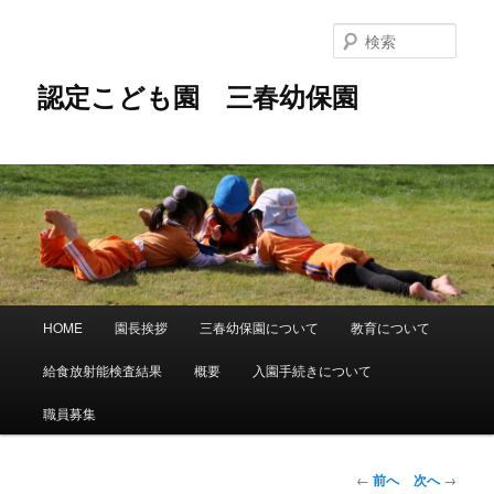
メ
イ
検
ン
索
コ
認定こども園 三春幼保園
ン
テ
ン
ツ
へ
移
動
メ
HOME
園長挨拶
三春幼保園について
教育について
イ
ン
給食放射能検査結果
概要
入園手続きについて
メ
ニ
職員募集
ュ
ー
投
←
前へ
次へ
→