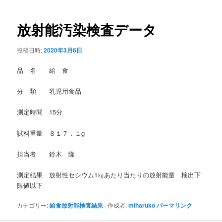
稿
ナ
ビ
放射能汚染検査データ
ゲ
ー
投稿日時:
2020年3月6日
シ
ョ
品 名 給 食
ン
分 類 乳児用食品
測定時間 15分
試料重量 ８１７．１g
担当者 鈴木 隆
測定結果 放射性セシウム1㎏あたり当たりの放射能量 検出下
限値以下
カテゴリー:
給食放射能検査結果
作成者:
miharuko
パーマリンク