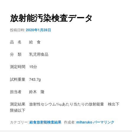
稿
ナ
ビ
放射能汚染検査データ
ゲ
ー
投稿日時:
2020年1月28日
シ
ョ
品 名 給 食
ン
分 類 乳児用食品
測定時間 15分
試料重量 743.7g
担当者 鈴木 隆
測定結果 放射性セシウム1㎏あたり当たりの放射能量 検出下
限値以下
カテゴリー:
給食放射能検査結果
作成者:
miharuko
パーマリンク