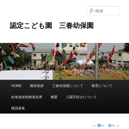
メ
イ
検
ン
索
コ
認定こども園 三春幼保園
ン
テ
ン
ツ
へ
移
動
メ
HOME
園長挨拶
三春幼保園について
教育について
イ
ン
給食放射能検査結果
概要
入園手続きについて
メ
ニ
職員募集
ュ
ー
投
←
前へ
次へ
→