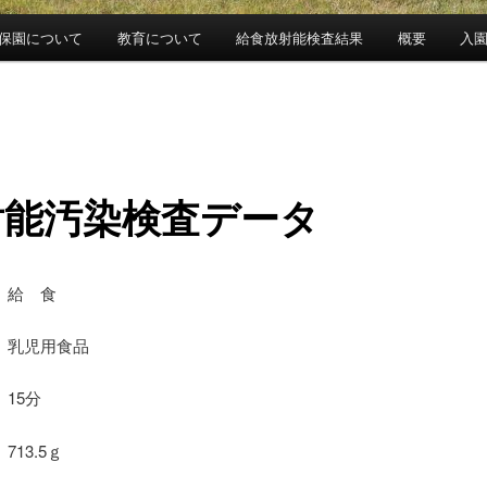
保園について
教育について
給食放射能検査結果
概要
入
射能汚染検査データ
 給 食
乳児用食品
15分
713.5ｇ