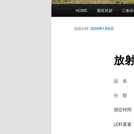
メ
HOME
園長挨拶
三春幼
イ
ン
メ
投稿日時:
2020年1月8日
ニ
ュ
ー
放
品 名
分 類 
測定時間 
試料重量 