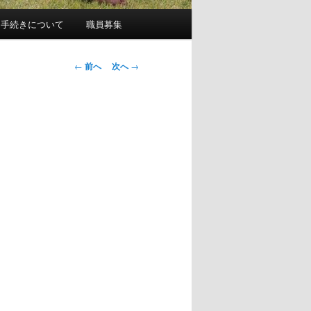
園手続きについて
職員募集
投
←
前へ
次へ
→
稿
ナ
ビ
ゲ
ー
シ
ョ
ン