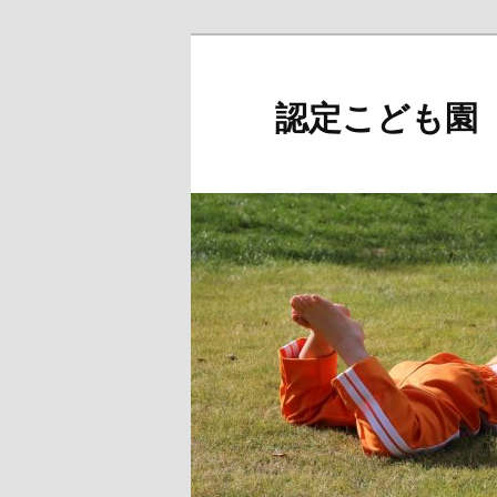
メ
イ
ン
認定こども園
コ
ン
テ
ン
ツ
へ
移
動