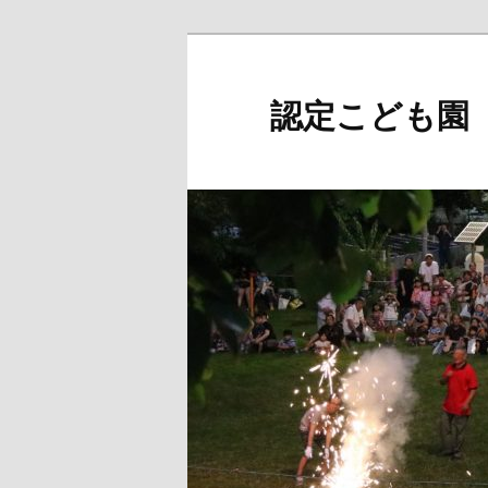
メ
イ
ン
認定こども園
コ
ン
テ
ン
ツ
へ
移
動