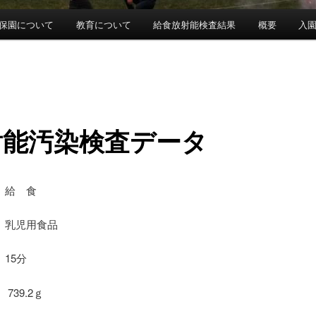
保園について
教育について
給食放射能検査結果
概要
入
射能汚染検査データ
 給 食
乳児用食品
15分
739.2ｇ