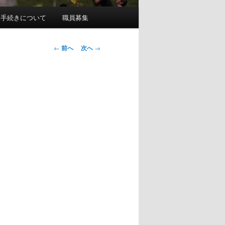
園手続きについて
職員募集
投
←
前へ
次へ
→
稿
ナ
ビ
ゲ
ー
シ
ョ
ン