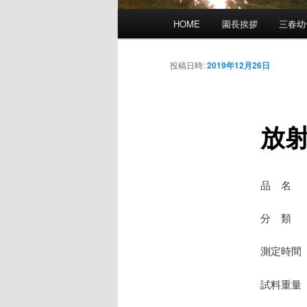
メ
HOME
園長挨拶
三春幼
イ
ン
メ
投稿日時:
2019年12月26日
ニ
ュ
ー
放
品 名
分 類 
測定時間 
試料重量 