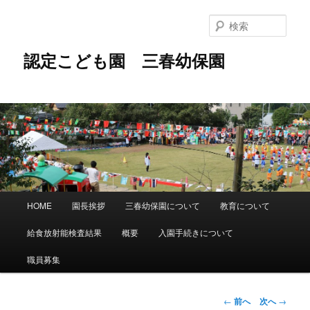
メ
イ
検
ン
索
コ
認定こども園 三春幼保園
ン
テ
ン
ツ
へ
移
動
メ
HOME
園長挨拶
三春幼保園について
教育について
イ
ン
給食放射能検査結果
概要
入園手続きについて
メ
ニ
職員募集
ュ
ー
投
←
前へ
次へ
→