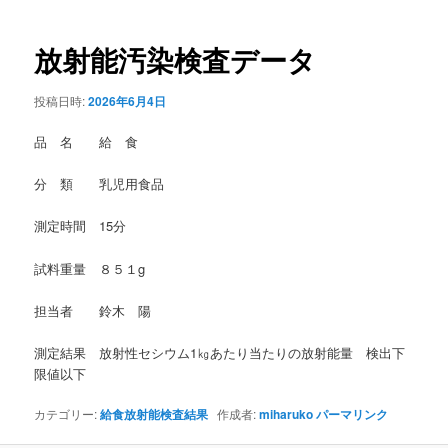
稿
ナ
ビ
放射能汚染検査データ
ゲ
ー
投稿日時:
2026年6月4日
シ
ョ
品 名 給 食
ン
分 類 乳児用食品
測定時間 15分
試料重量 ８５１g
担当者 鈴木 陽
測定結果 放射性セシウム1㎏あたり当たりの放射能量 検出下
限値以下
カテゴリー:
給食放射能検査結果
作成者:
miharuko
パーマリンク