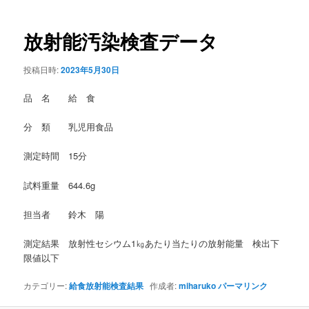
稿
ナ
ビ
放射能汚染検査データ
ゲ
ー
投稿日時:
2023年5月30日
シ
ョ
品 名 給 食
ン
分 類 乳児用食品
測定時間 15分
試料重量 644.6g
担当者 鈴木 陽
測定結果 放射性セシウム1㎏あたり当たりの放射能量 検出下
限値以下
カテゴリー:
給食放射能検査結果
作成者:
miharuko
パーマリンク