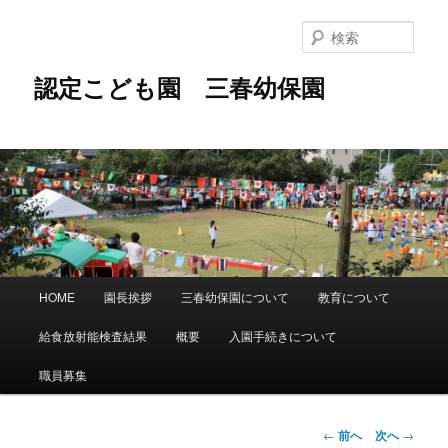
メ
イ
検
ン
索
コ
認定こども園 三春幼保園
ン
テ
ン
ツ
へ
移
動
メ
HOME
園長挨拶
三春幼保園について
教育について
イ
ン
給食放射能検査結果
概要
入園手続きについて
メ
ニ
職員募集
ュ
ー
投
←
前へ
次へ
→